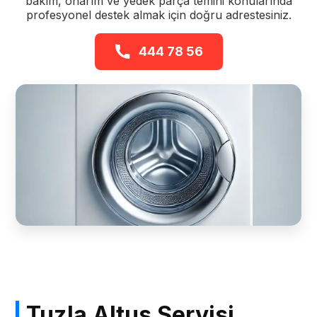
bakım, onarım ve yedek parça temini konularında
profesyonel destek almak için doğru adrestesiniz.
444 78 56
Tuzla Altus Servisi